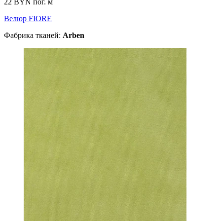
22 BYN
пог. м
Велюр FIORE
Фабрика тканей:
Arben