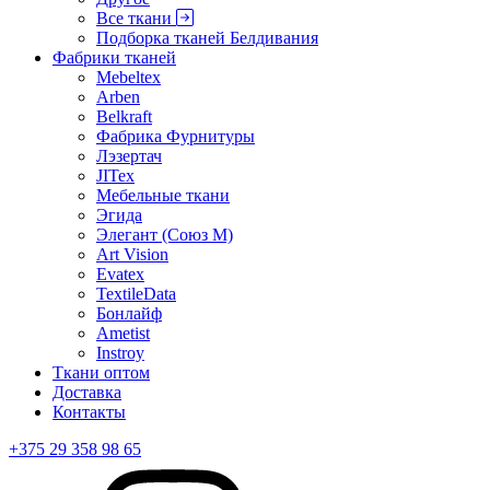
Все ткани
Подборка тканей Белдивания
Фабрики тканей
Mebeltex
Arben
Belkraft
Фабрика Фурнитуры
Лэзертач
JITex
Мебельные ткани
Эгида
Элегант (Союз М)
Art Vision
Evatex
TextileData
Бонлайф
Ametist
Instroy
Ткани оптом
Доставка
Контакты
+375 29 358 98 65