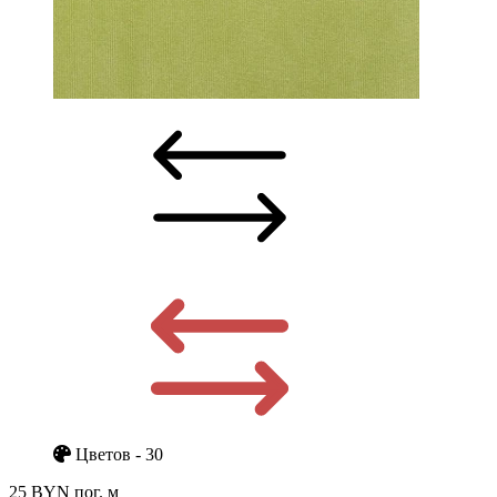
Цветов - 30
25 BYN
пог. м