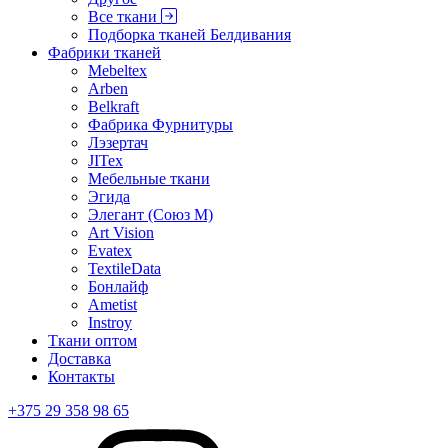
Все ткани
Подборка тканей Белдивания
Фабрики тканей
Mebeltex
Arben
Belkraft
Фабрика Фурнитуры
Лэзертач
JITex
Мебельные ткани
Эгида
Элегант (Союз М)
Art Vision
Evatex
TextileData
Бонлайф
Ametist
Instroy
Ткани оптом
Доставка
Контакты
+375 29 358 98 65