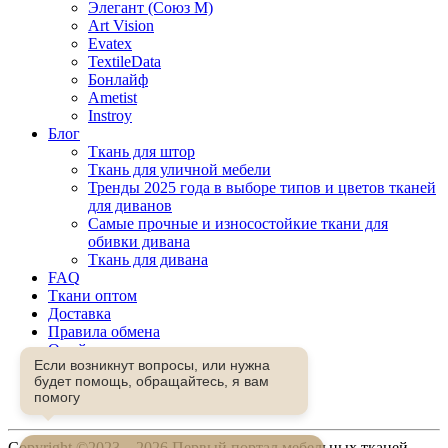
Элегант (Союз М)
Art Vision
Evatex
TextileData
Бонлайф
Ametist
Instroy
Блог
Ткань для штор
Ткань для уличной мебели
Тренды 2025 года в выборе типов и цветов тканей
для диванов
Самые прочные и износостойкие ткани для
обивки дивана
Ткань для дивана
FAQ
Ткани оптом
Доставка
Правила обмена
О сайте
Если возникнут вопросы, или нужна
Контакты
будет помощь, обращайтесь, я вам
Избранное
помогу
Сравнение
Copyright ©2023—2026 Первый портал мебельных тканей.