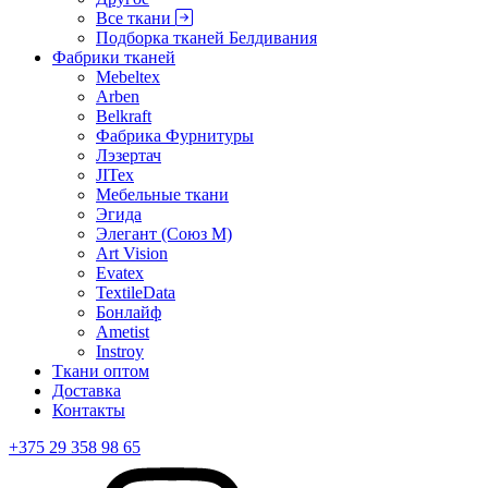
Все ткани
Подборка тканей Белдивания
Фабрики тканей
Mebeltex
Arben
Belkraft
Фабрика Фурнитуры
Лэзертач
JITex
Мебельные ткани
Эгида
Элегант (Союз М)
Art Vision
Evatex
TextileData
Бонлайф
Ametist
Instroy
Ткани оптом
Доставка
Контакты
+375 29 358 98 65