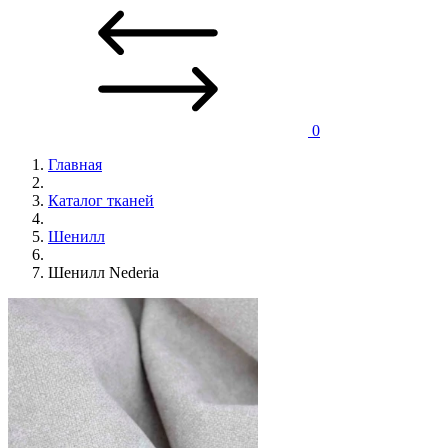
0
Главная
Каталог тканей
Шенилл
Шенилл Nederia