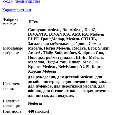
Уход и преимущества
Характеристики
Фабрика
JITex
тканей:
Савлуков мебель, Экомебель, DeniZ,
DIVANTA, DIVANICA, AMURA, Мебель
PUFF, ГрандМанар, Мебель СТИЛЬ,
Заславская мебельная фабрика, Самая
Мебельные
Мебель, Петра Мебель, Radava, Берг, Shikir,
фабрики:
АвитА, Tiolly, Sofacomfort, Фабрика Сна,
Полоцкстройматериалы, ШиБо-Мебель,
Мебелла, Лида-Стан, Линар, MariOlli,
Кронес Мебель, Belviskonti, AUPI, Барс,
Алесан Мебель
для рукоделия, для детской мебели, для
дизайна интерьера, для пледов и покрывал,
Назначение
для пуфиков, для перетяжки мебели, для
ткани:
обивки, для стеновых панелей, для игрушек,
для шитья, для подушек
Название
Nederia
коллекции:
Плотность :
440 (г/кв.м)