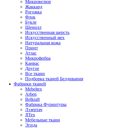
Микровелюр
Жаккард
Рогожка
Флок
Букле
Шенилл
Искусственная шерсть
Искусственный мех
Натуральная кожа
Принт
Атлас
Микрофибра
Канвас
Другое
Все ткани
Подборка тканей Белдивания
Фабрики тканей
Mebeltex
Arben
Belkraft
Фабрика Фурнитуры
Лэзертач
JITex
Мебельные ткани
Эгида