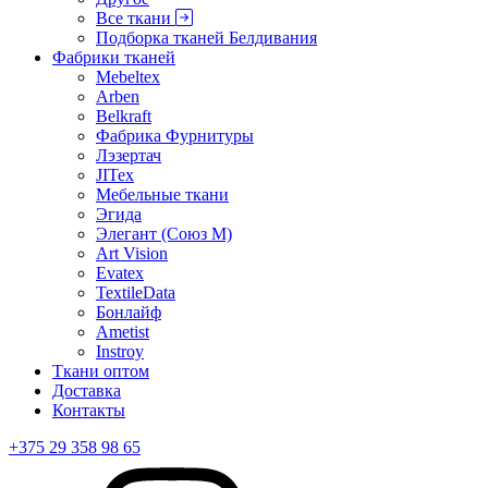
Все ткани
Подборка тканей Белдивания
Фабрики тканей
Mebeltex
Arben
Belkraft
Фабрика Фурнитуры
Лэзертач
JITex
Мебельные ткани
Эгида
Элегант (Союз М)
Art Vision
Evatex
TextileData
Бонлайф
Ametist
Instroy
Ткани оптом
Доставка
Контакты
+375 29 358 98 65