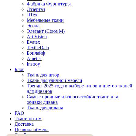
Фабрика Фурнитуры
Лэзертач
JITex
Мебельные ткани
Эгида
Элегант (Союз М)
Art Vision
Evatex
TextileData
Бонлайф
Ametist
Instroy
Блог
Ткань для штор
Ткань для уличной мебели
Тренды 2025 года в выборе типов и цветов тканей
для диванов
Самые прочные и износостойкие ткани для
обивки дивана
Ткань для дивана
FAQ
Ткани оптом
Доставка
Правила обмена
О сайте