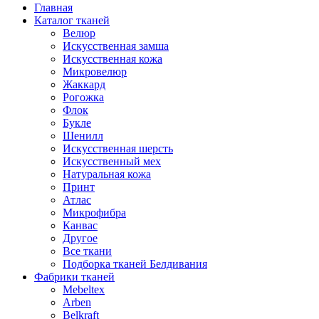
Главная
Каталог тканей
Велюр
Искусственная замша
Искусственная кожа
Микровелюр
Жаккард
Рогожка
Флок
Букле
Шенилл
Искусственная шерсть
Искусственный мех
Натуральная кожа
Принт
Атлас
Микрофибра
Канвас
Другое
Все ткани
Подборка тканей Белдивания
Фабрики тканей
Mebeltex
Arben
Belkraft