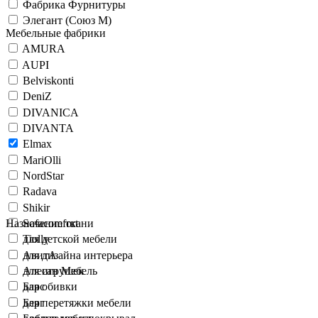
Фабрика Фурнитуры
Элегант (Союз М)
Мебельные фабрики
AMURA
AUPI
Belviskonti
DeniZ
DIVANICA
DIVANTA
Elmax
MariOlli
NordStar
Radava
Shikir
Sofacomfort
Назначение ткани
Tiolly
для детской мебели
АвитА
для дизайна интерьера
Алесан Мебель
для игрушек
Барс
для обивки
Берг
для перетяжки мебели