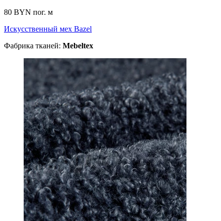
80 BYN
пог. м
Искусственный мех Bazel
Фабрика тканей:
Mebeltex