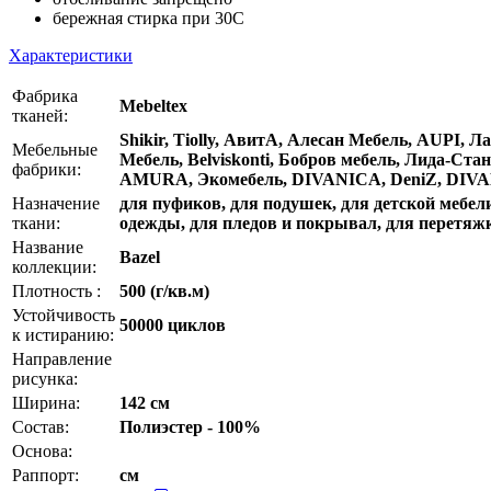
бережная стирка при 30C
Характеристики
Фабрика
Mebeltex
тканей:
Shikir, Tiolly, АвитА, Алесан Мебель, AUPI,
Мебельные
Мебель, Belviskonti, Бобров мебель, Лида-Ст
фабрики:
AMURA, Экомебель, DIVANICA, DeniZ, DIVAN
Назначение
для пуфиков, для подушек, для детской мебели
ткани:
одежды, для пледов и покрывал, для перетяж
Название
Bazel
коллекции:
Плотность :
500 (г/кв.м)
Устойчивость
50000 циклов
к истиранию:
Направление
рисунка:
Ширина:
142 см
Состав:
Полиэстер - 100%
Основа:
Раппорт:
см