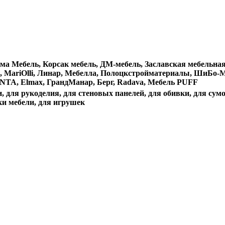
 Лама Мебель, Корсак мебель, ДМ-мебель, Заславская мебельн
ан, MariOlli, Линар, Мебелла, Полоцкстройматериалы, ШиБо-М
TA, Elmax, ГрандМанар, Берг, Radava, Мебель PUFF
, для рукоделия, для стеновых панелей, для обивки, для сум
ки мебели, для игрушек