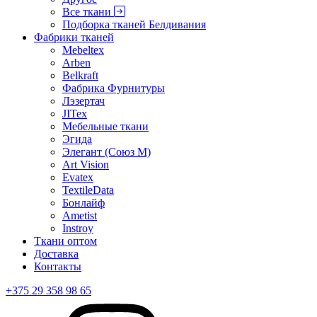
Все ткани
Подборка тканей Белдивания
Фабрики тканей
Mebeltex
Arben
Belkraft
Фабрика Фурнитуры
Лэзертач
JITex
Мебельные ткани
Эгида
Элегант (Союз М)
Art Vision
Evatex
TextileData
Бонлайф
Ametist
Instroy
Ткани оптом
Доставка
Контакты
+375 29 358 98 65