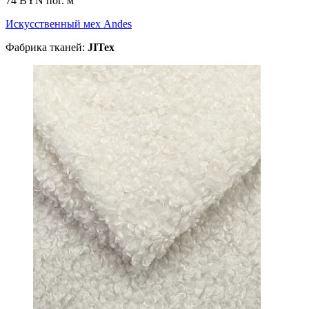
74 BYN
пог. м
Искусственный мех Andes
Фабрика тканей:
JITex