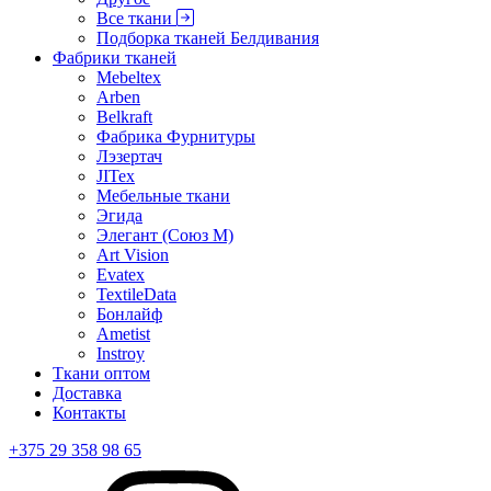
Все ткани
Подборка тканей Белдивания
Фабрики тканей
Mebeltex
Arben
Belkraft
Фабрика Фурнитуры
Лэзертач
JITex
Мебельные ткани
Эгида
Элегант (Союз М)
Art Vision
Evatex
TextileData
Бонлайф
Ametist
Instroy
Ткани оптом
Доставка
Контакты
+375 29 358 98 65