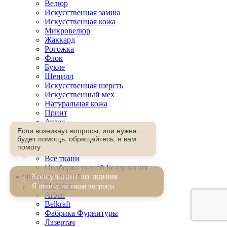
Велюр
Искусственная замша
Искусственная кожа
Микровелюр
Жаккард
Рогожка
Флок
Букле
Шенилл
Искусственная шерсть
Искусственный мех
Натуральная кожа
Принт
Атлас
Микрофибра
Если возникнут вопросы, или нужна
будет помощь, обращайтесь, я вам
Канвас
помогу
Другое
Все ткани
Подборка тканей Белдивания
Фабрики тканей
Консультант по тканям
Mebeltex
Я отвечу на ваши вопросы.
Arben
Belkraft
Фабрика Фурнитуры
Лэзертач