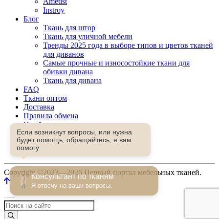
Ametist
Instroy
Блог
Ткань для штор
Ткань для уличной мебели
Тренды 2025 года в выборе типов и цветов тканей
для диванов
Самые прочные и износостойкие ткани для
обивки дивана
Ткань для дивана
FAQ
Ткани оптом
Доставка
Правила обмена
О сайте
Если возникнут вопросы, или нужна
Контакты
будет помощь, обращайтесь, я вам
Избранное
помогу
Сравнение
Copyright ©2023—2026 Первый портал мебельных тканей.
Консультант по тканям
Я отвечу на ваши вопросы.