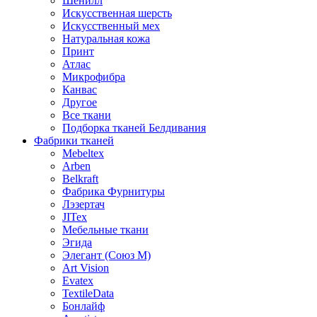
Шенилл
Искусственная шерсть
Искусственный мех
Натуральная кожа
Принт
Атлас
Микрофибра
Канвас
Другое
Все ткани
Подборка тканей Белдивания
Фабрики тканей
Mebeltex
Arben
Belkraft
Фабрика Фурнитуры
Лэзертач
JITex
Мебельные ткани
Эгида
Элегант (Союз М)
Art Vision
Evatex
TextileData
Бонлайф