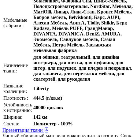
Sofacomfort, Фабрика Сна, ШиБо-Мебель,
Полоцкстройматериалы, NordStar, Мебелла,
MariOlli, Линар, Лида-Стан, Кронес Мебель,
Бобров мебель, Belviskonti, Барс, AUPI,
Мебельные
Алесан Мебель, АвитА, Tiolly, Shikir, Берг,
фабрики:
Radava, Мебель PUFF, ГрандМанар,
DIVANTA, DIVANICA, DeniZ, AMURA,
Экомебель, Савлуков мебель, Самая
Мебель, Петра Мебель, Заславская
мебельная фабрика
для обивки, театральный, для дизайна
интерьера, для шитья, для пуфиков, для
Назначение
штор, для подушек, для пледов и покрывал,
ткани:
для занавеса, для перетяжки мебели, для
скатертей, для рукоделия
Название
Liberty
коллекции:
Плотность :
444,5 (г/кв.м)
Устойчивость
40000 циклов
к истиранию:
Ширина:
142 см
Состав:
Полиэстер - 100%
Презентация ткани
Данный обивочный материал можно купить в розницу. Срок