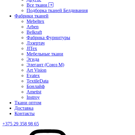
Все ткани
Подборка тканей Белдивания
Фабрики тканей
Mebeltex
Arben
Belkraft
Фабрика Фурнитуры
Лэзертач
JITex
Мебельные ткани
Эгида
Элегант (Союз М)
Art Vision
Evatex
TextileData
Бонлайф
Ametist
Instroy
Ткани оптом
Доставка
Контакты
+375 29 358 98 65