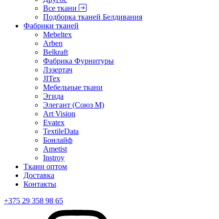
Все ткани
Подборка тканей Белдивания
Фабрики тканей
Mebeltex
Arben
Belkraft
Фабрика Фурнитуры
Лэзертач
JITex
Мебельные ткани
Эгида
Элегант (Союз М)
Art Vision
Evatex
TextileData
Бонлайф
Ametist
Instroy
Ткани оптом
Доставка
Контакты
+375 29 358 98 65