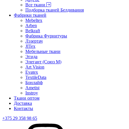
Все ткани
Подборка тканей Белдивания
Фабрики тканей
Mebeltex
Arben
Belkraft
Фабрика Фурнитуры
Лэзертач
JITex
Мебельные ткани
Эгида
Элегант (Союз М)
Art Vision
Evatex
TextileData
Бонлайф
Ametist
Instroy
Ткани оптом
Доставка
Контакты
+375 29 358 98 65