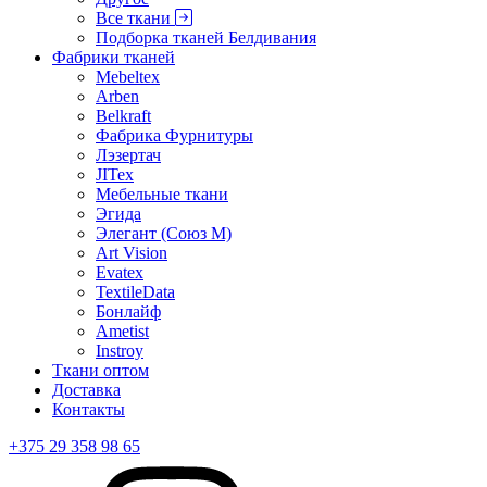
Все ткани
Подборка тканей Белдивания
Фабрики тканей
Mebeltex
Arben
Belkraft
Фабрика Фурнитуры
Лэзертач
JITex
Мебельные ткани
Эгида
Элегант (Союз М)
Art Vision
Evatex
TextileData
Бонлайф
Ametist
Instroy
Ткани оптом
Доставка
Контакты
+375 29 358 98 65