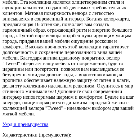
мебели. Эта коллекция является олицетворением стиля и
функциональности, созданной для самых требовательных
клиентов. Матовая поверхность велюра с легкостью
вписывается в современный интерьер. Богатая колор-карта,
предлагающая 16 оттенков, позволяет вам создать
гармоничный образ, отражающий ритм и энергию большого
города. Густой ворс велюра подобен пульсирующим улицам
города, придавая вашей мебели ощущение роскоши и
комфорта. Высокая прочность этой коллекции гарантирует
долговечность и сохранение первозданного вида вашей
мебели. Благодаря антивандальному покрытию, велюр
"Tweed" оберегает вашу мебель от повреждений, будь то
царапины или потертости, позволяя вам наслаждаться ее
безупречным видом долгие годы, а водоотталкивающая
пропитка обеспечивает надежную защиту от пятен и влаги,
делая эту коллекцию идеальным решением. Окунитесь в мир
стильного минимализма! Дополните свой современный
интерьер неповторимым шармом и комфортом. Будьте на шаг
впереди, олицетворяя ритм и динамизм городской жизни с
коллекцией велюра "Tweed" - идеальным выбором для вашей
мягкой мебели.
Уход и преимущества
Характеристики (премущества):