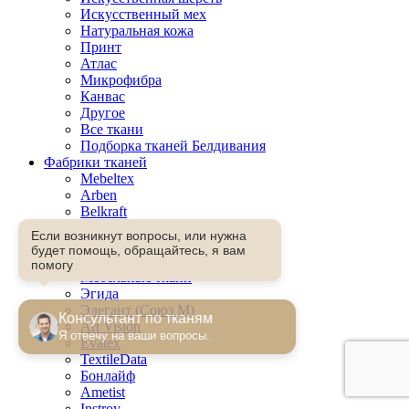
Искусственный мех
Натуральная кожа
Принт
Атлас
Микрофибра
Канвас
Другое
Все ткани
Подборка тканей Белдивания
Фабрики тканей
Mebeltex
Arben
Belkraft
Фабрика Фурнитуры
Если возникнут вопросы, или нужна
Лэзертач
будет помощь, обращайтесь, я вам
JITex
помогу
Мебельные ткани
Эгида
Элегант (Союз М)
Консультант по тканям
Art Vision
Я отвечу на ваши вопросы.
Evatex
TextileData
Бонлайф
Ametist
Instroy