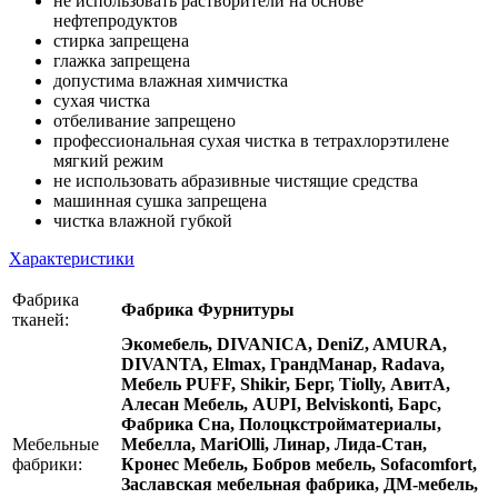
не использовать растворители на основе
нефтепродуктов
стирка запрещена
глажка запрещена
допустима влажная химчистка
сухая чистка
отбеливание запрещено
профессиональная сухая чистка в тетрахлорэтилене
мягкий режим
не использовать абразивные чистящие средства
машинная сушка запрещена
чистка влажной губкой
Характеристики
Фабрика
Фабрика Фурнитуры
тканей:
Экомебель, DIVANICA, DeniZ, AMURA,
DIVANTA, Elmax, ГрандМанар, Radava,
Мебель PUFF, Shikir, Берг, Tiolly, АвитА,
Алесан Мебель, AUPI, Belviskonti, Барс,
Фабрика Сна, Полоцкстройматериалы,
Мебельные
Мебелла, MariOlli, Линар, Лида-Стан,
фабрики:
Кронес Мебель, Бобров мебель, Sofacomfort,
Заславская мебельная фабрика, ДМ-мебель,