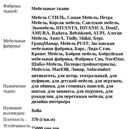
Фабрика
Мебельные ткани
тканей:
Мебель СТИЛЬ, Самая Мебель, Петра
Мебель, Корсак мебель, Савлуков мебель,
Экомебель, DIVANTA, DIVANICA, DeniZ,
AMURA, Radava, Belviskonti, AUPI, Алесан
Мебель, АвитА, Tiolly, Shikir, Берг,
Мебельные
ГрандМанар, Мебель PUFF, Заславская
фабрики:
мебельная фабрика, Барс, Лида-Стан,
Кронес Мебель, Бобров мебель, Бобруйская
мебельная фабрика, Фабрика Сна, NordStar,
ШиБо-Мебель, Полоцкстройматериалы,
Мебелла, MariOlli, Линар, Sofacomfort
антикоготь, для штор, театральный, для
пуфиков, для детской мебели, для игрушек,
Назначение
для обивки, для стеновых панелей, для
ткани:
шитья, для занавеса, для подушек, для
рукоделия, для перетяжки мебели, для
дизайна интерьера
Название
Italia
коллекции:
Плотность :
370 (г/кв.м)
Устойчивость
75000 циклов