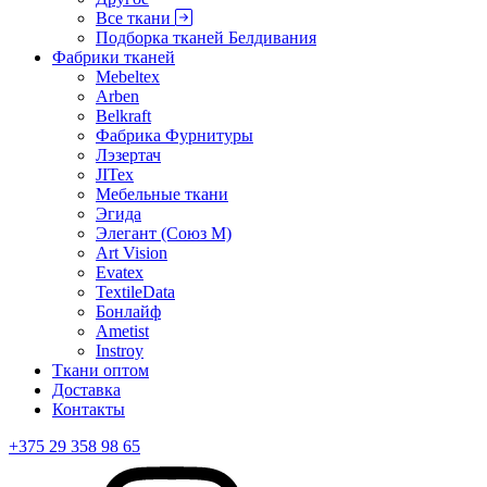
Все ткани
Подборка тканей Белдивания
Фабрики тканей
Mebeltex
Arben
Belkraft
Фабрика Фурнитуры
Лэзертач
JITex
Мебельные ткани
Эгида
Элегант (Союз М)
Art Vision
Evatex
TextileData
Бонлайф
Ametist
Instroy
Ткани оптом
Доставка
Контакты
+375 29 358 98 65