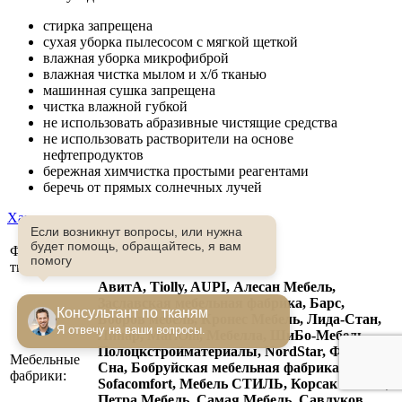
стирка запрещена
сухая уборка пылесосом с мягкой щеткой
влажная уборка микрофиброй
влажная чистка мылом и х/б тканью
машинная сушка запрещена
чистка влажной губкой
не использовать абразивные чистящие средства
не использовать растворители на основе
нефтепродуктов
бережная химчистка простыми реагентами
беречь от прямых солнечных лучей
Характеристики
Если возникнут вопросы, или нужна
будет помощь, обращайтесь, я вам
Фабрика
Мебельные ткани
помогу
тканей:
АвитА, Tiolly, AUPI, Алесан Мебель,
Заславская мебельная фабрика, Барс,
Консультант по тканям
Бобров мебель, Кронес Мебель, Лида-Стан,
Я отвечу на ваши вопросы.
Линар, MariOlli, Мебелла, ШиБо-Мебель,
Полоцкстройматериалы, NordStar, Фабрика
Мебельные
Сна, Бобруйская мебельная фабрика,
фабрики:
Sofacomfort, Мебель СТИЛЬ, Корсак мебель,
Петра Мебель, Самая Мебель, Савлуков