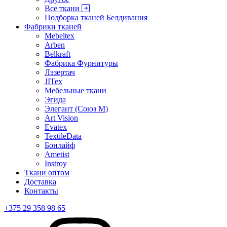
Все ткани
Подборка тканей Белдивания
Фабрики тканей
Mebeltex
Arben
Belkraft
Фабрика Фурнитуры
Лэзертач
JITex
Мебельные ткани
Эгида
Элегант (Союз М)
Art Vision
Evatex
TextileData
Бонлайф
Ametist
Instroy
Ткани оптом
Доставка
Контакты
+375 29 358 98 65