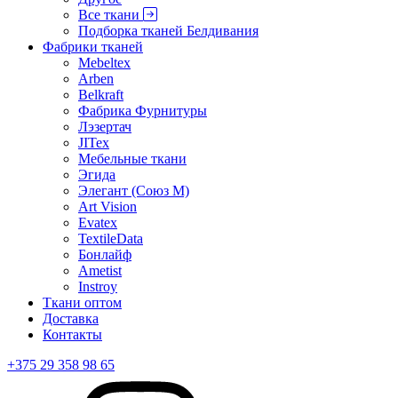
Все ткани
Подборка тканей Белдивания
Фабрики тканей
Mebeltex
Arben
Belkraft
Фабрика Фурнитуры
Лэзертач
JITex
Мебельные ткани
Эгида
Элегант (Союз М)
Art Vision
Evatex
TextileData
Бонлайф
Ametist
Instroy
Ткани оптом
Доставка
Контакты
+375 29 358 98 65