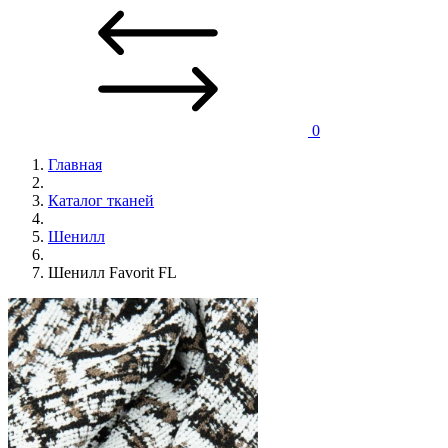
0
Главная
Каталог тканей
Шенилл
Шенилл Favorit FL