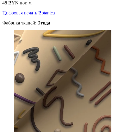
48 BYN
пог. м
Цифровая печать Botanica
Фабрика тканей:
Эгида