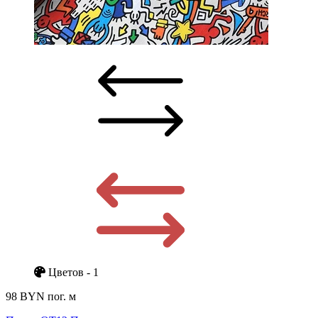
Цветов - 1
98 BYN
пог. м