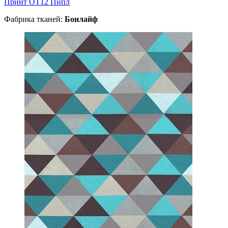
Принт ОТ12 Пипл
Фабрика тканей:
Бонлайф