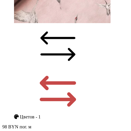
Цветов - 1
98 BYN
пог. м