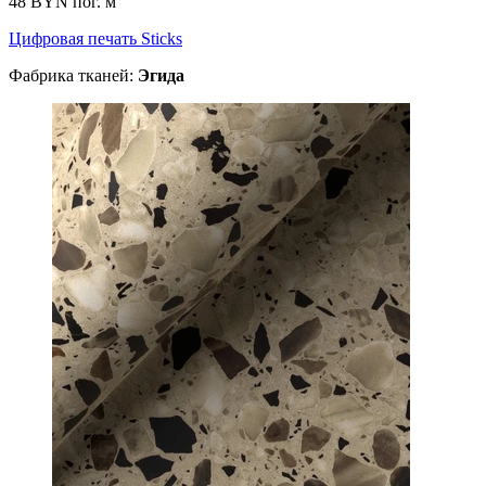
48 BYN
пог. м
Цифровая печать Sticks
Фабрика тканей:
Эгида