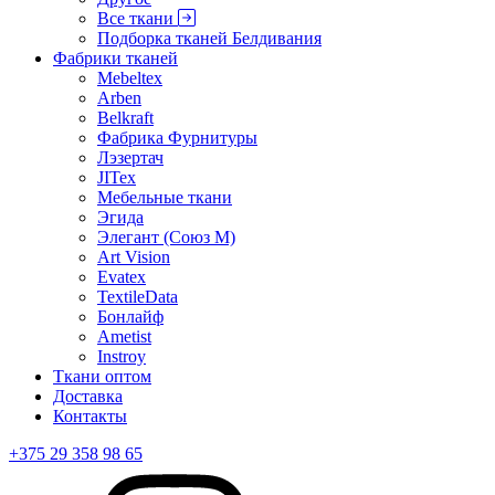
Все ткани
Подборка тканей Белдивания
Фабрики тканей
Mebeltex
Arben
Belkraft
Фабрика Фурнитуры
Лэзертач
JITex
Мебельные ткани
Эгида
Элегант (Союз М)
Art Vision
Evatex
TextileData
Бонлайф
Ametist
Instroy
Ткани оптом
Доставка
Контакты
+375 29 358 98 65