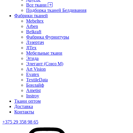
Все ткани
Подборка тканей Белдивания
Фабрики тканей
Mebeltex
Arben
Belkraft
Фабрика Фурнитуры
Лэзертач
JITex
Мебельные ткани
Эгида
Элегант (Союз М)
Art Vision
Evatex
TextileData
Бонлайф
Ametist
Instroy
Ткани оптом
Доставка
Контакты
+375 29 358 98 65