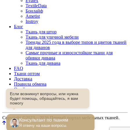
Evatex
TextileData
Бонлайф
Ametist
Instroy
Блог
Ткань для штор
Ткань для уличной мебели
Тренды 2025 года в выборе типов и цветов тканей
для диванов
Самые прочные и износостойкие ткани для
обивки дивана
Ткань для дивана
FAQ
Ткани оптом
Доставка
Правила обмена
О сайте
Если возникнут вопросы, или нужна
Контакты
будет помощь, обращайтесь, я вам
Избранное
помогу
Сравнение
Copyright ©2023—2026 Первый портал мебельных тканей.
Консультант по тканям
Я отвечу на ваши вопросы.