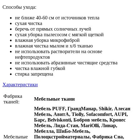
Способы ухода:
не ближе 40-60 см от источников тепла
сухая чистка
беречь от прямых солнечных лучей
сухая уборка пылесосом с мягкой щеткой
влажная уборка микрофиброй
влажная чистка мылом и х/б тканью
не использовать растворители на основе
нефтепродуктов
не использовать абразивные чистящие средства
чистка влажной губкой
стирка запрещена
Характеристики
Фабрика
Мебельные ткани
тканей:
Мебель PUFF, ГрандМанар, Shikir, Алесан
Мебель, АвитА, Tiolly, Sofacomfort, AUPI,
Барс, Belviskonti, Бобров мебель, Кронес
Мебель, Лида-Стан, MariOlli, Линар,
Мебелла, ШиБо-Мебель,
Мебельные
Полоцкстройматериалы, Фабрика Сна,