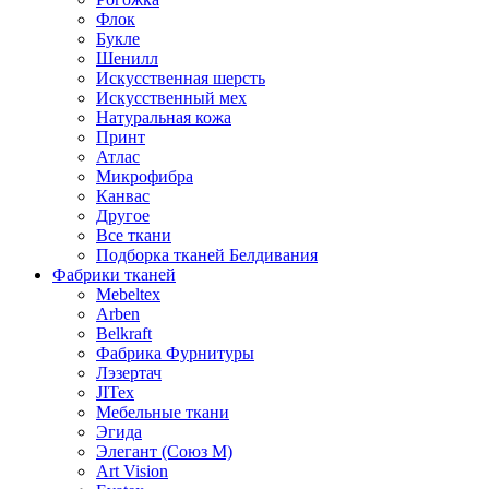
Флок
Букле
Шенилл
Искусственная шерсть
Искусственный мех
Натуральная кожа
Принт
Атлас
Микрофибра
Канвас
Другое
Все ткани
Подборка тканей Белдивания
Фабрики тканей
Mebeltex
Arben
Belkraft
Фабрика Фурнитуры
Лэзертач
JITex
Мебельные ткани
Эгида
Элегант (Союз М)
Art Vision