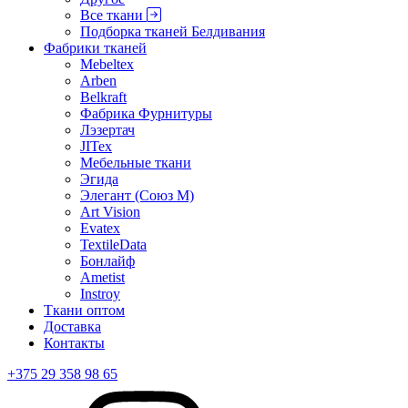
Все ткани
Подборка тканей Белдивания
Фабрики тканей
Mebeltex
Arben
Belkraft
Фабрика Фурнитуры
Лэзертач
JITex
Мебельные ткани
Эгида
Элегант (Союз М)
Art Vision
Evatex
TextileData
Бонлайф
Ametist
Instroy
Ткани оптом
Доставка
Контакты
+375 29 358 98 65