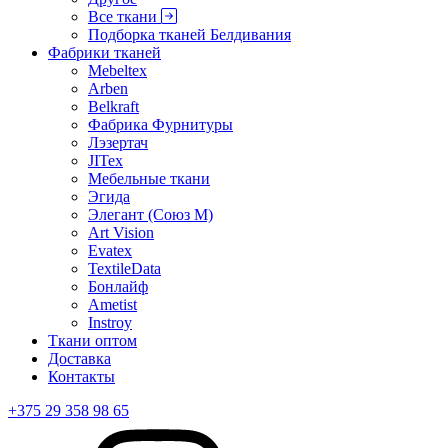
Все ткани
Подборка тканей Белдивания
Фабрики тканей
Mebeltex
Arben
Belkraft
Фабрика Фурнитуры
Лэзертач
JITex
Мебельные ткани
Эгида
Элегант (Союз М)
Art Vision
Evatex
TextileData
Бонлайф
Ametist
Instroy
Ткани оптом
Доставка
Контакты
+375 29 358 98 65