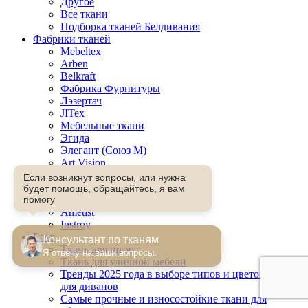
Другое
Все ткани
Подборка тканей Белдивания
Фабрики тканей
Mebeltex
Arben
Belkraft
Фабрика Фурнитуры
Лэзертач
JITex
Мебельные ткани
Эгида
Элегант (Союз М)
Art Vision
Evatex
Если возникнут вопросы, или нужна
TextileData
будет помощь, обращайтесь, я вам
Бонлайф
помогу
Ametist
Instroy
Блог
Консультант по тканям
Ткань для штор
Я отвечу на ваши вопросы.
Ткань для уличной мебели
Тренды 2025 года в выборе типов и цветов тканей
для диванов
Самые прочные и износостойкие ткани для