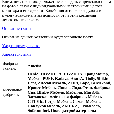
Внимание: цвет товара может не совпадать с представленным
на фото в связи с индивидуальными настройками цветов
монитора и его яркости. Колебания оттенков от рулона к
рулону возможны в зависимости от партий крашения
дефектом не является.
Описание ткани
Описание данной коллекции будет заполнено позже.
Уход и преимущества
Характеристики
Фабрика
Ametist
тканей:
DeniZ, DIVANICA, DIVANTA, ГрандМанар,
Мебель PUFF, Radava, АвитА, Tiolly, Shikir,
Берг, Алесан Мебель, AUPI, Барс, Belviskonti,
Кронес Мебель, Линар, Лида-Стан, Фабрика
Мебельные
Сна, ШиБо-Мебель, Мебелла, MariOlli,
фабрики:
Заславская мебельная фабрика, Мебель
СТИЛЬ, Петра Мебель, Самая Мебель,
Савлуков мебель, AMURA, Экомебель,
Sofacomfort, Полоцкстройматериалы