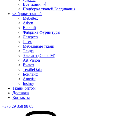
Все ткани
Подборка тканей Белдивания
Фабрики тканей
Mebeltex
Arben
Belkraft
Фабрика Фурнитуры
Лэзертач
JITex
Мебельные ткани
Эгида
Элегант (Союз М)
Art Vision
Evatex
TextileData
Бонлайф
Ametist
Instroy
Ткани оптом
Доставка
Контакты
+375 29 358 98 65