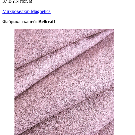
37 BYN
пог. м
Микровелюр Magnetica
Фабрика тканей:
Belkraft