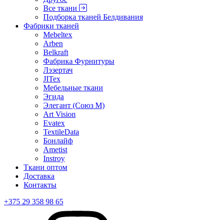
Все ткани
Подборка тканей Белдивания
Фабрики тканей
Mebeltex
Arben
Belkraft
Фабрика Фурнитуры
Лэзертач
JITex
Мебельные ткани
Эгида
Элегант (Союз М)
Art Vision
Evatex
TextileData
Бонлайф
Ametist
Instroy
Ткани оптом
Доставка
Контакты
+375 29 358 98 65