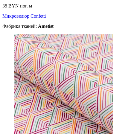
35 BYN
пог. м
Микровелюр Confetti
Фабрика тканей:
Ametist