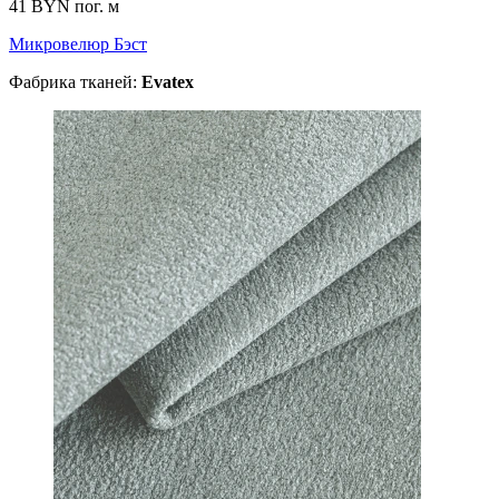
41 BYN
пог. м
Микровелюр Бэст
Фабрика тканей:
Evatex