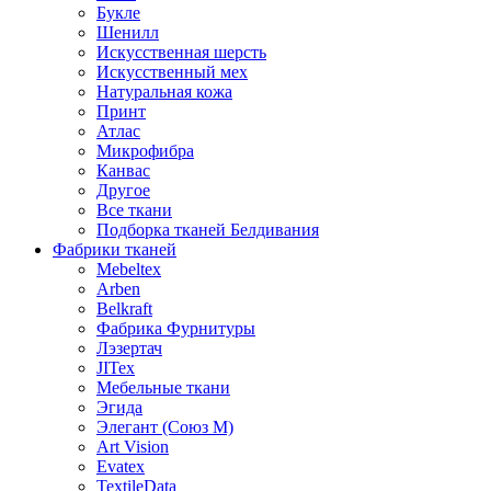
Букле
Шенилл
Искусственная шерсть
Искусственный мех
Натуральная кожа
Принт
Атлас
Микрофибра
Канвас
Другое
Все ткани
Подборка тканей Белдивания
Фабрики тканей
Mebeltex
Arben
Belkraft
Фабрика Фурнитуры
Лэзертач
JITex
Мебельные ткани
Эгида
Элегант (Союз М)
Art Vision
Evatex
TextileData