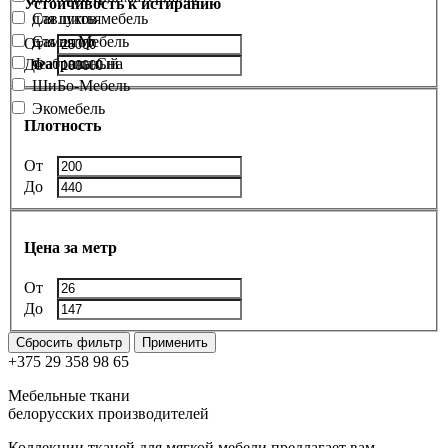
Устойчивость к истиранию
Савлуков мебель
для шитья
Самая Мебель
для штор
От
Фабрика Сна
театральный
До
ШиБо-Мебель
Экомебель
Плотность
От
До
Цена за метр
От
До
Сбросить фильтр
Применить
+375 29 358 98 65
Мебельные ткани
белорусских производителей
Коллекции тканей для мягкой мебели предлагает вам