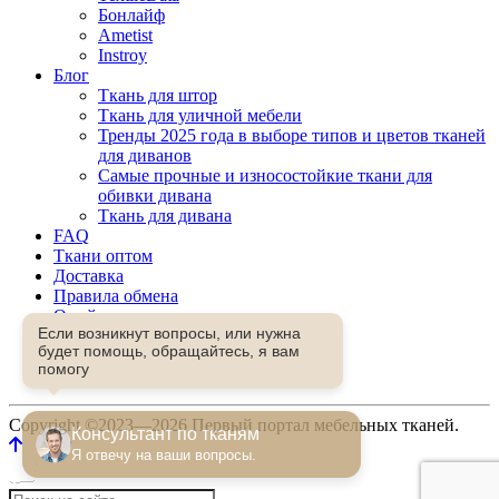
Бонлайф
Ametist
Instroy
Блог
Ткань для штор
Ткань для уличной мебели
Тренды 2025 года в выборе типов и цветов тканей
для диванов
Самые прочные и износостойкие ткани для
обивки дивана
Ткань для дивана
FAQ
Ткани оптом
Доставка
Правила обмена
О сайте
Если возникнут вопросы, или нужна
Контакты
будет помощь, обращайтесь, я вам
Избранное
помогу
Сравнение
Copyright ©2023—2026 Первый портал мебельных тканей.
Консультант по тканям
Я отвечу на ваши вопросы.