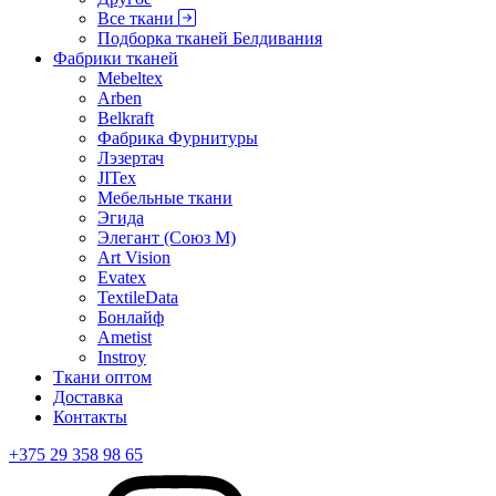
Все ткани
Подборка тканей Белдивания
Фабрики тканей
Mebeltex
Arben
Belkraft
Фабрика Фурнитуры
Лэзертач
JITex
Мебельные ткани
Эгида
Элегант (Союз М)
Art Vision
Evatex
TextileData
Бонлайф
Ametist
Instroy
Ткани оптом
Доставка
Контакты
+375 29 358 98 65