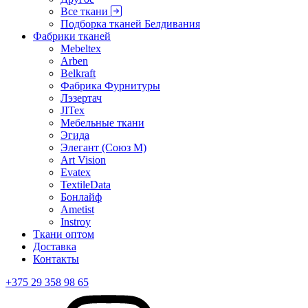
Все ткани
Подборка тканей Белдивания
Фабрики тканей
Mebeltex
Arben
Belkraft
Фабрика Фурнитуры
Лэзертач
JITex
Мебельные ткани
Эгида
Элегант (Союз М)
Art Vision
Evatex
TextileData
Бонлайф
Ametist
Instroy
Ткани оптом
Доставка
Контакты
+375 29 358 98 65