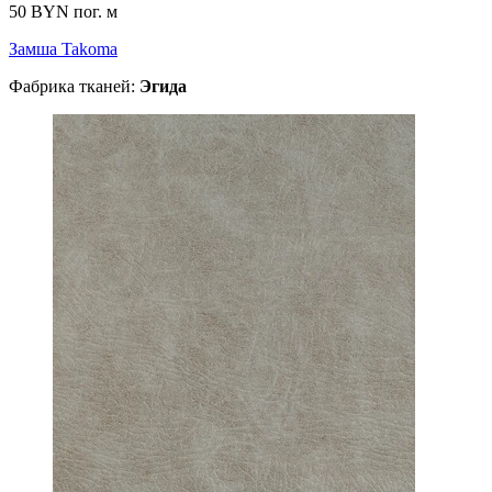
50 BYN
пог. м
Замша Takoma
Фабрика тканей:
Эгида