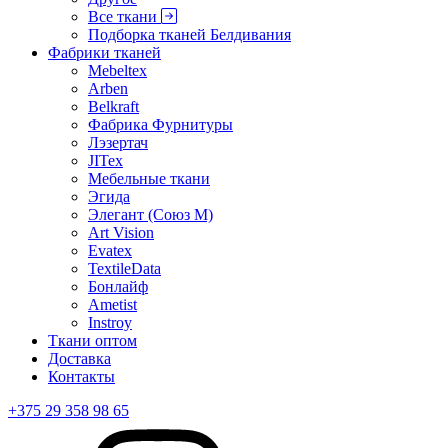
Все ткани
Подборка тканей Белдивания
Фабрики тканей
Mebeltex
Arben
Belkraft
Фабрика Фурнитуры
Лэзертач
JITex
Мебельные ткани
Эгида
Элегант (Союз М)
Art Vision
Evatex
TextileData
Бонлайф
Ametist
Instroy
Ткани оптом
Доставка
Контакты
+375 29 358 98 65