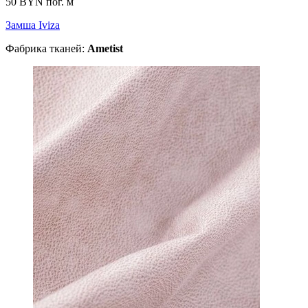
50 BYN
пог. м
Замша Iviza
Фабрика тканей:
Ametist