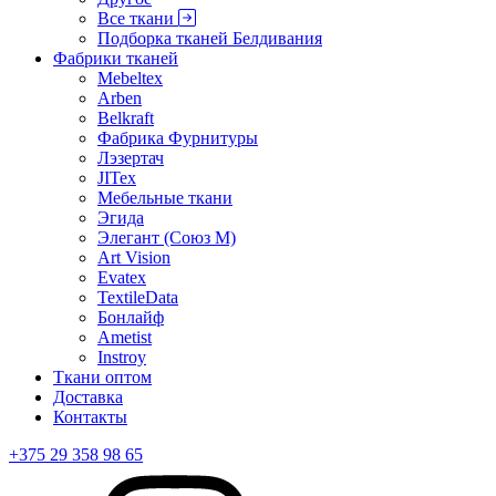
Все ткани
Подборка тканей Белдивания
Фабрики тканей
Mebeltex
Arben
Belkraft
Фабрика Фурнитуры
Лэзертач
JITex
Мебельные ткани
Эгида
Элегант (Союз М)
Art Vision
Evatex
TextileData
Бонлайф
Ametist
Instroy
Ткани оптом
Доставка
Контакты
+375 29 358 98 65