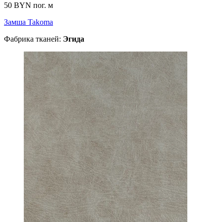
50 BYN
пог. м
Замша Takoma
Фабрика тканей:
Эгида