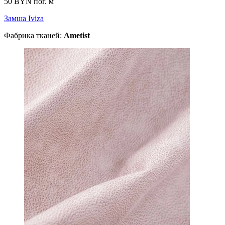
50 BYN
пог. м
Замша Iviza
Фабрика тканей:
Ametist