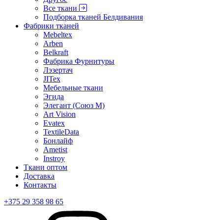
Все ткани
Подборка тканей Белдивания
Фабрики тканей
Mebeltex
Arben
Belkraft
Фабрика Фурнитуры
Лэзертач
JITex
Мебельные ткани
Эгида
Элегант (Союз М)
Art Vision
Evatex
TextileData
Бонлайф
Ametist
Instroy
Ткани оптом
Доставка
Контакты
+375 29 358 98 65