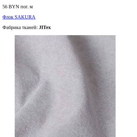
56 BYN
пог. м
Флок SAKURA
Фабрика тканей:
JITex