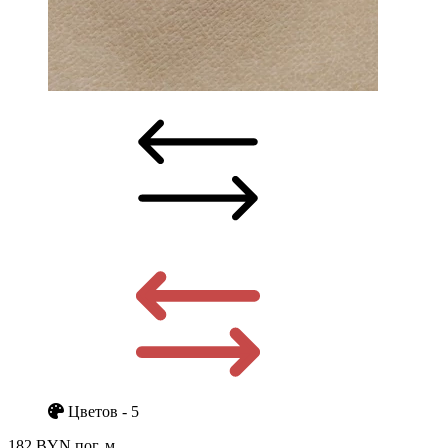
Цветов - 5
182 BYN
пог. м