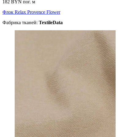
182 BYN
пог. м
Флок Relax Provence Flower
Фабрика тканей:
TextileData