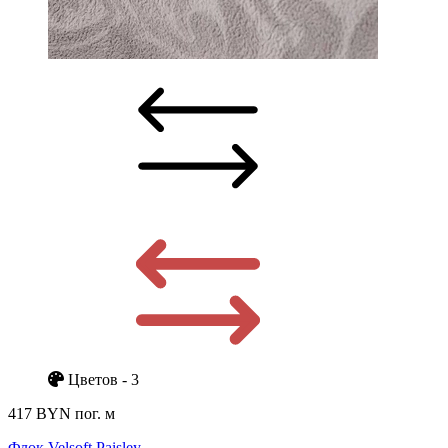
Цветов - 3
417 BYN
пог. м
Флок Velsoft Paisley