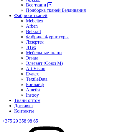
Все ткани
Подборка тканей Белдивания
Фабрики тканей
Mebeltex
Arben
Belkraft
Фабрика Фурнитуры
Лэзертач
JITex
Мебельные ткани
Эгида
Элегант (Союз М)
Art Vision
Evatex
TextileData
Бонлайф
Ametist
Instroy
Ткани оптом
Доставка
Контакты
+375 29 358 98 65