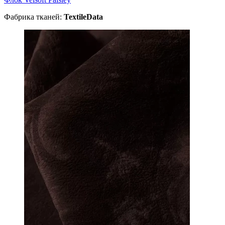
Фабрика тканей:
TextileData