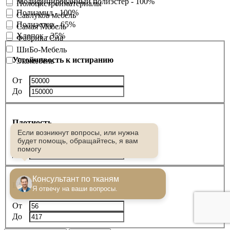
Модифицированный полиэстер - 100%
Полоцкстройматериалы
Полиамид - 100%
Савлуков мебель
Полиэстер - 65%
Самая Мебель
Хлопок - 35%
Фабрика Сна
ШиБо-Мебель
Устойчивость к истиранию
Экомебель
От
До
Плотность
Если возникнут вопросы, или нужна
будет помощь, обращайтесь, я вам
От
помогу
До
Консультант по тканям
Цена за метр
Я отвечу на ваши вопросы.
От
До