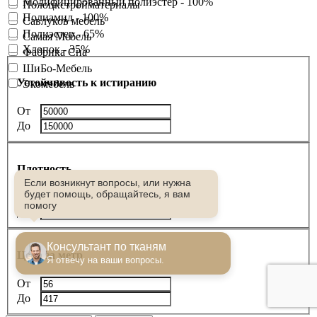
Модифицированный полиэстер - 100%
Полоцкстройматериалы
Полиамид - 100%
Савлуков мебель
Полиэстер - 65%
Самая Мебель
Хлопок - 35%
Фабрика Сна
ШиБо-Мебель
Устойчивость к истиранию
Экомебель
От
До
Плотность
Если возникнут вопросы, или нужна
будет помощь, обращайтесь, я вам
От
помогу
До
Консультант по тканям
Цена за метр
Я отвечу на ваши вопросы.
От
До