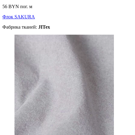
56 BYN
пог. м
Флок SAKURA
Фабрика тканей:
JITex