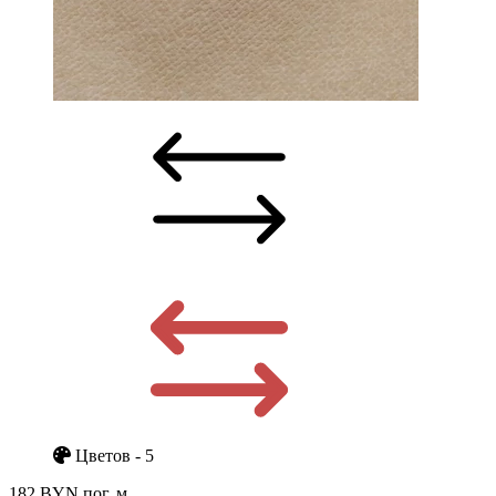
Цветов - 5
182 BYN
пог. м