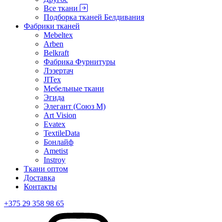
Все ткани
Подборка тканей Белдивания
Фабрики тканей
Mebeltex
Arben
Belkraft
Фабрика Фурнитуры
Лэзертач
JITex
Мебельные ткани
Эгида
Элегант (Союз М)
Art Vision
Evatex
TextileData
Бонлайф
Ametist
Instroy
Ткани оптом
Доставка
Контакты
+375 29 358 98 65