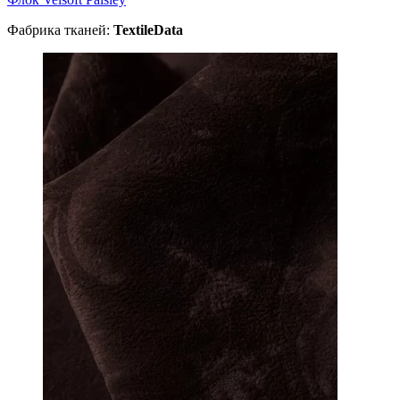
Фабрика тканей:
TextileData