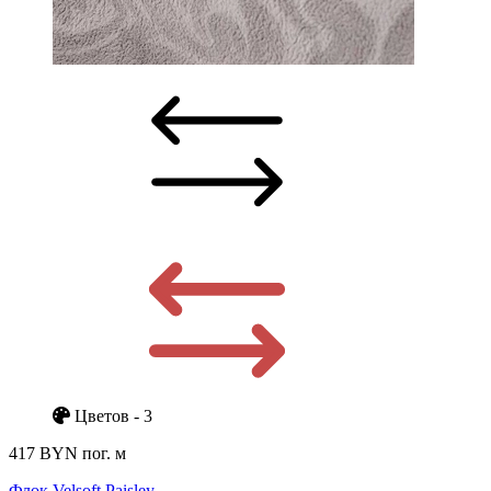
Цветов - 3
417 BYN
пог. м
Флок Velsoft Paisley