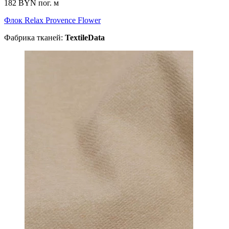
182 BYN
пог. м
Флок Relax Provence Flower
Фабрика тканей:
TextileData