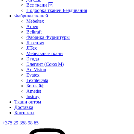
Все ткани
Подборка тканей Белдивания
Фабрики тканей
Mebeltex
Arben
Belkraft
Фабрика Фурнитуры
Лэзертач
JITex
Мебельные ткани
Эгида
Элегант (Союз М)
Art Vision
Evatex
TextileData
Бонлайф
Ametist
Instroy
Ткани оптом
Доставка
Контакты
+375 29 358 98 65