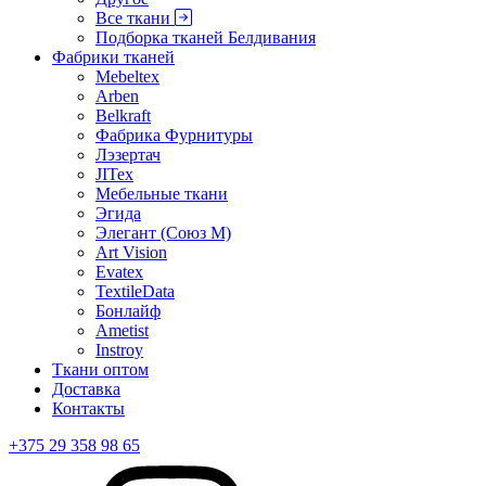
Все ткани
Подборка тканей Белдивания
Фабрики тканей
Mebeltex
Arben
Belkraft
Фабрика Фурнитуры
Лэзертач
JITex
Мебельные ткани
Эгида
Элегант (Союз М)
Art Vision
Evatex
TextileData
Бонлайф
Ametist
Instroy
Ткани оптом
Доставка
Контакты
+375 29 358 98 65