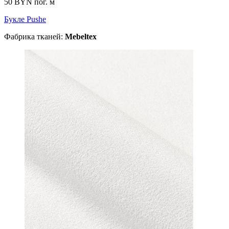
50 BYN
пог. м
Букле Pushe
Фабрика тканей:
Mebeltex