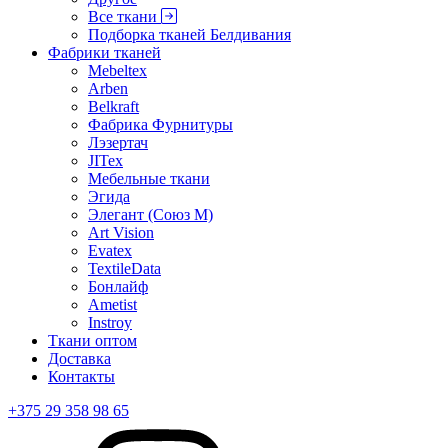
Все ткани
Подборка тканей Белдивания
Фабрики тканей
Mebeltex
Arben
Belkraft
Фабрика Фурнитуры
Лэзертач
JITex
Мебельные ткани
Эгида
Элегант (Союз М)
Art Vision
Evatex
TextileData
Бонлайф
Ametist
Instroy
Ткани оптом
Доставка
Контакты
+375 29 358 98 65