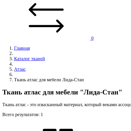
0
Главная
Каталог тканей
Атлас
Ткань атлас для мебели Лида-Стан
Ткань атлас для мебели "Лида-Стан"
Ткань атлас - это изысканный материал, который веками ассоц
Всего результатов:
1