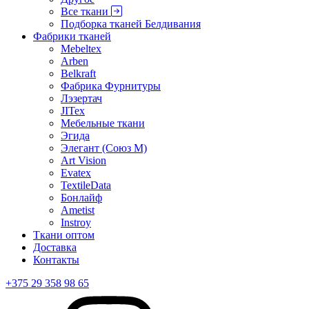
Все ткани
Подборка тканей Белдивания
Фабрики тканей
Mebeltex
Arben
Belkraft
Фабрика Фурнитуры
Лэзертач
JITex
Мебельные ткани
Эгида
Элегант (Союз М)
Art Vision
Evatex
TextileData
Бонлайф
Ametist
Instroy
Ткани оптом
Доставка
Контакты
+375 29 358 98 65