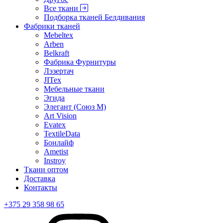
Все ткани
Подборка тканей Белдивания
Фабрики тканей
Mebeltex
Arben
Belkraft
Фабрика Фурнитуры
Лэзертач
JITex
Мебельные ткани
Эгида
Элегант (Союз М)
Art Vision
Evatex
TextileData
Бонлайф
Ametist
Instroy
Ткани оптом
Доставка
Контакты
+375 29 358 98 65