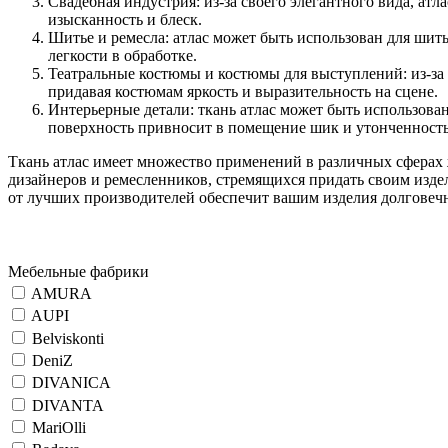
Свадебная индустрия: из-за своего элегантного вида, ат
изысканность и блеск.
Шитье и ремесла: атлас может быть использован для шит
легкости в обработке.
Театральные костюмы и костюмы для выступлений: из-за 
придавая костюмам яркость и выразительность на сцене.
Интерьерные детали: ткань атлас может быть использован
поверхность привносит в помещение шик и утонченность
Ткань атлас имеет множество применений в различных сферах ж
дизайнеров и ремесленников, стремящихся придать своим изде
от лучших производителей обеспечит вашим изделия долговеч
Мебельные фабрики
AMURA
AUPI
Belviskonti
DeniZ
DIVANICA
DIVANTA
MariOlli