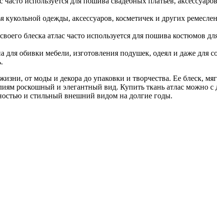
лас часто используется для пошива свадебных платьев, аксессуар
ья кукольной одежды, аксессуаров, косметичек и других ремесл
своего блеска атлас часто используется для пошива костюмов дл
а для обивки мебели, изготовления подушек, одеял и даже для с
.
изни, от моды и декора до упаковки и творчества. Ее блеск, м
лиям роскошный и элегантный вид. Купить ткань атлас можно с
ностью и стильный внешний видом на долгие годы.