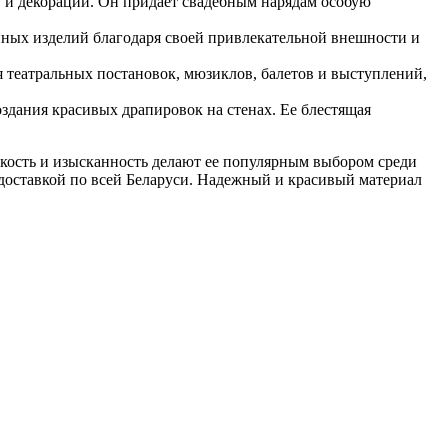
ов и декораций. Он придает свадебным нарядам особую
енных изделий благодаря своей привлекательной внешности и
я театральных постановок, мюзиклов, балетов и выступлений,
оздания красивых драпировок на стенах. Ее блестящая
ягкость и изысканность делают ее популярным выбором среди
 доставкой по всей Беларуси. Надежный и красивый материал