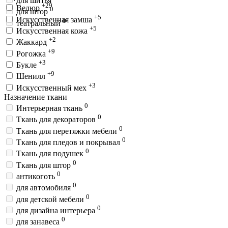
для шитья
+29
Велюр
0
для штор
+5
Искусственная замша
0
театральный
+5
Искусственная кожа
+2
Жаккард
+9
Рогожка
+3
Букле
+9
Шенилл
+3
Искусственный мех
Назначение ткани
0
Интерьерная ткань
0
Ткань для декораторов
0
Ткань для перетяжки мебели
0
Ткань для пледов и покрывал
0
Ткань для подушек
0
Ткань для штор
0
антикоготь
0
для автомобиля
0
для детской мебели
0
для дизайна интерьера
0
для занавеса