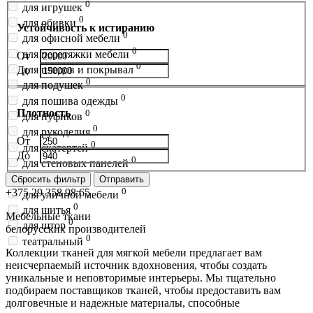
0
для игрушек
0
для обивки
Устойчивость к истиранию
0
для офисной мебели
0
для перетяжки мебели
От
0
для пледов и покрывал
До
0
для подушек
0
для пошива одежды
Плотность
0
для пуфиков
0
для рукоделия
От
0
для скатертей
До
0
для стеновых панелей
0
для сумок
Сбросить фильтр
Отправить
0
+375 29 358 98 65
для уличной мебели
0
для шитья
Мебельные ткани
0
для штор
белорусских производителей
0
театральный
Коллекции тканей для мягкой мебели предлагает вам
неисчерпаемый источник вдохновения, чтобы создать
уникальные и неповторимые интерьеры. Мы тщательно
подбираем поставщиков тканей, чтобы предоставить вам
долговечные и надежные материалы, способные