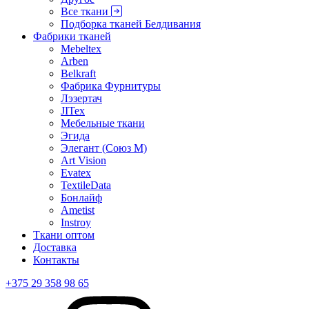
Все ткани
Подборка тканей Белдивания
Фабрики тканей
Mebeltex
Arben
Belkraft
Фабрика Фурнитуры
Лэзертач
JITex
Мебельные ткани
Эгида
Элегант (Союз М)
Art Vision
Evatex
TextileData
Бонлайф
Ametist
Instroy
Ткани оптом
Доставка
Контакты
+375 29 358 98 65