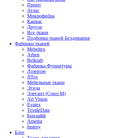
Принт
Атлас
Микрофибра
Канвас
Другое
Все ткани
Подборка тканей Белдивания
Фабрики тканей
Mebeltex
Arben
Belkraft
Фабрика Фурнитуры
Лэзертач
JITex
Мебельные ткани
Эгида
Элегант (Союз М)
Art Vision
Evatex
TextileData
Бонлайф
Ametist
Instroy
Блог
Ткань для штор