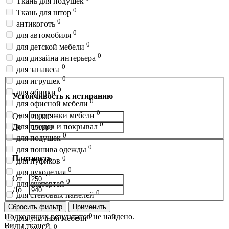
Ткань для подушек
0
Ткань для штор
0
антикоготь
0
для автомобиля
0
для детской мебели
0
для дизайна интерьера
0
для занавеса
0
для игрушек
0
для обивки
Устойчивость к истиранию
0
для офисной мебели
0
для перетяжки мебели
От
0
для пледов и покрывал
До
0
для подушек
0
для пошива одежды
Плотность
0
для пуфиков
0
для рукоделия
От
0
для скатертей
До
0
для стеновых панелей
0
для сумок
Сбросить фильтр
Применить
0
Подходящих результатов не найдено.
для уличной мебели
Виды тканей
0