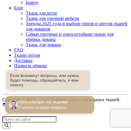
Instroy
Блог
Ткань для штор
Ткань для уличной мебели
Тренды 2025 года в выборе типов и цветов тканей
для диванов
Самые прочные и износостойкие ткани для
обивки дивана
Ткань для дивана
FAQ
Ткани оптом
Доставка
Правила обмена
О сайте
Если возникнут вопросы, или нужна
Контакты
будет помощь, обращайтесь, я вам
Избранное
помогу
Сравнение
Copyright ©2023—2026 Первый портал мебельных тканей.
Консультант по тканям
Я отвечу на ваши вопросы.