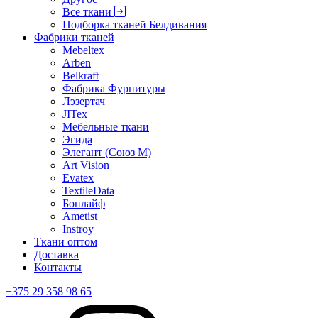
Все ткани
Подборка тканей Белдивания
Фабрики тканей
Mebeltex
Arben
Belkraft
Фабрика Фурнитуры
Лэзертач
JITex
Мебельные ткани
Эгида
Элегант (Союз М)
Art Vision
Evatex
TextileData
Бонлайф
Ametist
Instroy
Ткани оптом
Доставка
Контакты
+375 29 358 98 65