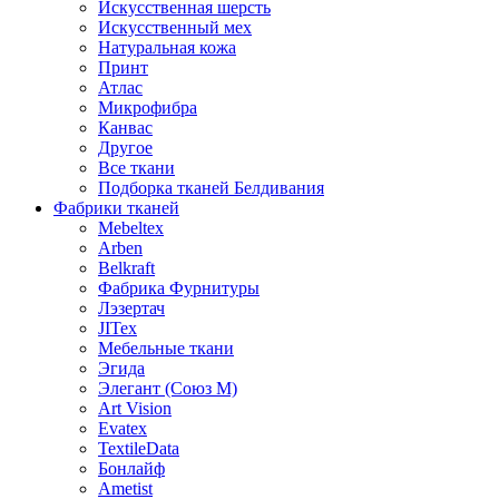
Искусственная шерсть
Искусственный мех
Натуральная кожа
Принт
Атлас
Микрофибра
Канвас
Другое
Все ткани
Подборка тканей Белдивания
Фабрики тканей
Mebeltex
Arben
Belkraft
Фабрика Фурнитуры
Лэзертач
JITex
Мебельные ткани
Эгида
Элегант (Союз М)
Art Vision
Evatex
TextileData
Бонлайф
Ametist