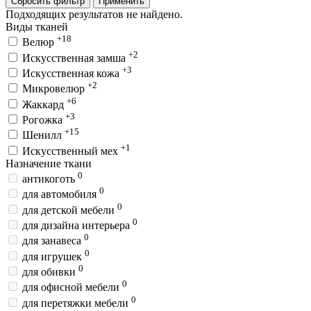
Сбросить фильтр
Применить
Подходящих результатов не найдено.
Виды тканей
+18
Велюр
+2
Искусственная замша
+3
Искусственная кожа
+2
Микровелюр
+6
Жаккард
+3
Рогожка
+15
Шенилл
+1
Искусственный мех
Назначение ткани
0
антикоготь
0
для автомобиля
0
для детской мебели
0
для дизайна интерьера
0
для занавеса
0
для игрушек
0
для обивки
0
для офисной мебели
0
для перетяжки мебели