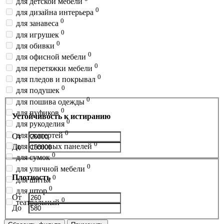
для детской мебели
0
для дизайна интерьера
0
для занавеса
0
для игрушек
0
для обивки
0
для офисной мебели
0
для перетяжки мебели
0
для пледов и покрывал
0
для подушек
0
для пошива одежды
0
для пуфиков
Устойчивость к истиранию
0
для рукоделия
0
для скатертей
От
0
для стеновых панелей
До
0
для сумок
0
для уличной мебели
Плотность
0
для шитья
0
для штор
От
0
театральный
До