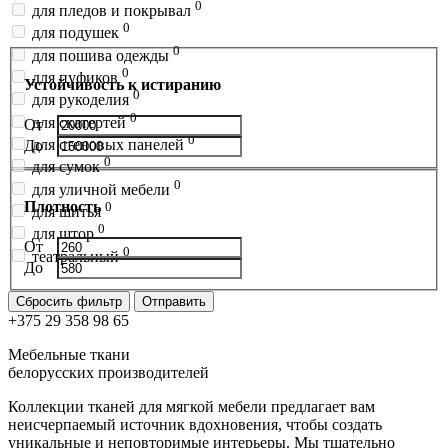
0
для пледов и покрывал
0
для подушек
0
для пошива одежды
0
для пуфиков
Устойчивость к истиранию
0
для рукоделия
0
для скатертей
От
0
для стеновых панелей
До
0
для сумок
0
для уличной мебели
Плотность
0
для шитья
0
для штор
От
0
театральный
До
Сбросить фильтр
Отправить
+375 29 358 98 65
Мебельные ткани
белорусских производителей
Коллекции тканей для мягкой мебели предлагает вам
неисчерпаемый источник вдохновения, чтобы создать
уникальные и неповторимые интерьеры. Мы тщательно