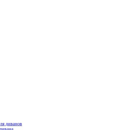
для диванов
 дивана