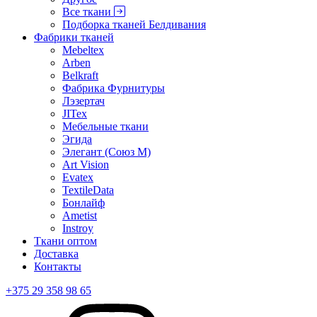
Все ткани
Подборка тканей Белдивания
Фабрики тканей
Mebeltex
Arben
Belkraft
Фабрика Фурнитуры
Лэзертач
JITex
Мебельные ткани
Эгида
Элегант (Союз М)
Art Vision
Evatex
TextileData
Бонлайф
Ametist
Instroy
Ткани оптом
Доставка
Контакты
+375 29 358 98 65