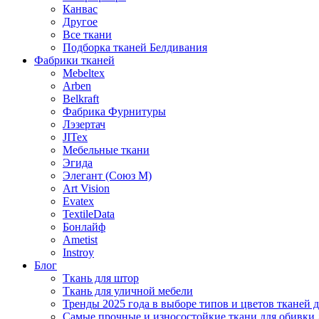
Канвас
Другое
Все ткани
Подборка тканей Белдивания
Фабрики тканей
Mebeltex
Arben
Belkraft
Фабрика Фурнитуры
Лэзертач
JITex
Мебельные ткани
Эгида
Элегант (Союз М)
Art Vision
Evatex
TextileData
Бонлайф
Ametist
Instroy
Блог
Ткань для штор
Ткань для уличной мебели
Тренды 2025 года в выборе типов и цветов тканей 
Самые прочные и износостойкие ткани для обивки