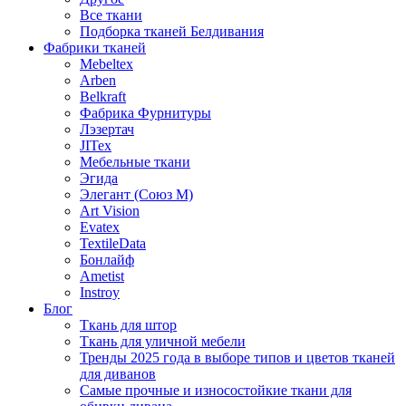
Все ткани
Подборка тканей Белдивания
Фабрики тканей
Mebeltex
Arben
Belkraft
Фабрика Фурнитуры
Лэзертач
JITex
Мебельные ткани
Эгида
Элегант (Союз М)
Art Vision
Evatex
TextileData
Бонлайф
Ametist
Instroy
Блог
Ткань для штор
Ткань для уличной мебели
Тренды 2025 года в выборе типов и цветов тканей
для диванов
Самые прочные и износостойкие ткани для