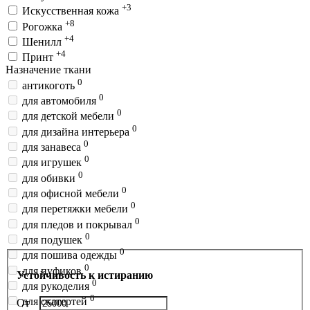
+3
Искусственная кожа
+8
Рогожка
+4
Шенилл
+4
Принт
Назначение ткани
0
антикоготь
0
для автомобиля
0
для детской мебели
0
для дизайна интерьера
0
для занавеса
0
для игрушек
0
для обивки
0
для офисной мебели
0
для перетяжки мебели
0
для пледов и покрывал
0
для подушек
0
для пошива одежды
0
для пуфиков
Устойчивость к истиранию
0
для рукоделия
0
для скатертей
От