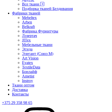
Все ткани
Подборка тканей Белдивания
Фабрики тканей
Mebeltex
Arben
Belkraft
Фабрика Фурнитуры
Лэзертач
JITex
Мебельные ткани
Эгида
Элегант (Союз М)
Art Vision
Evatex
TextileData
Бонлайф
Ametist
Instroy
Ткани оптом
Доставка
Контакты
+375 29 358 98 65