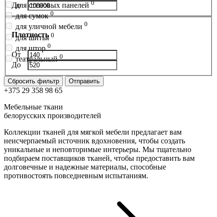
0
для стеновых панелей
До
0
для сумок
0
для уличной мебели
Плотность
0
для шитья
0
для штор
От
0
театральный
До
Сбросить фильтр
Отправить
+375 29 358 98 65
Мебельные ткани
белорусских производителей
Коллекции тканей для мягкой мебели предлагает вам
неисчерпаемый источник вдохновения, чтобы создать
уникальные и неповторимые интерьеры. Мы тщательно
подбираем поставщиков тканей, чтобы предоставить вам
долговечные и надежные материалы, способные
противостоять повседневным испытаниям.