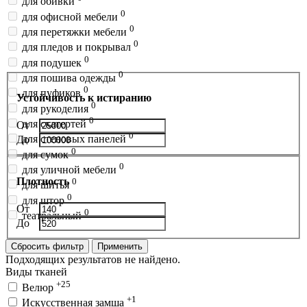
для обивки
0
для офисной мебели
0
для перетяжки мебели
0
для пледов и покрывал
0
для подушек
0
для пошива одежды
0
для пуфиков
Устойчивость к истиранию
0
для рукоделия
0
для скатертей
От
0
для стеновых панелей
До
0
для сумок
0
для уличной мебели
Плотность
0
для шитья
0
для штор
От
0
театральный
До
Сбросить фильтр
Применить
Подходящих результатов не найдено.
Виды тканей
+25
Велюр
+1
Искусственная замша